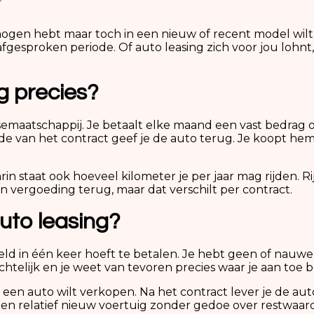
rmogen hebt maar toch in een nieuw of recent model wilt
gesproken periode. Of auto leasing zich voor jou lohnt, h
g precies?
leasemaatschappij. Je betaalt elke maand een vast bedrag
e van het contract geef je de auto terug. Je koopt hem
rin staat ook hoeveel kilometer je per jaar mag rijden. Ri
een vergoeding terug, maar dat verschilt per contract.
uto leasing?
geld in één keer hoeft te betalen. Je hebt geen of nauw
chtelijk en je weet van tevoren precies waar je aan toe b
zelf een auto wilt verkopen. Na het contract lever je de 
n een relatief nieuw voertuig zonder gedoe over restwaar