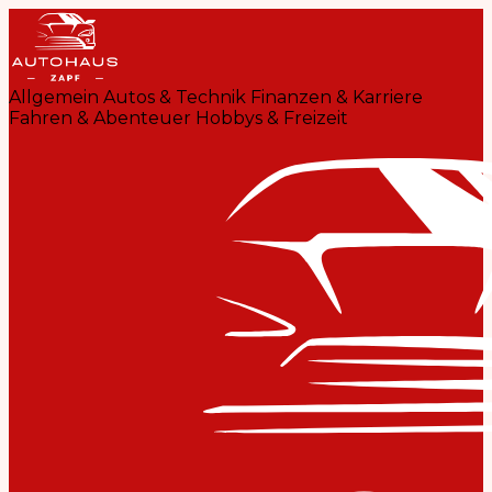
Allgemein
Autos & Technik
Finanzen & Karriere
Fahren & Abenteuer
Hobbys & Freizeit