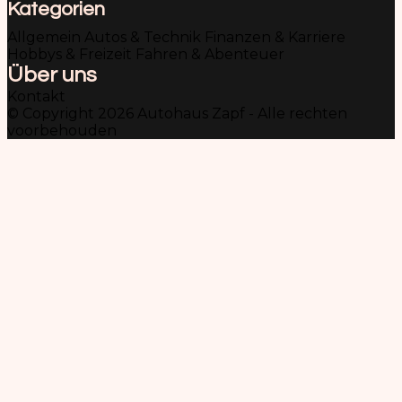
Kategorien
Allgemein
Autos & Technik
Finanzen & Karriere
Hobbys & Freizeit
Fahren & Abenteuer
Über uns
Kontakt
© Copyright 2026 Autohaus Zapf - Alle rechten
voorbehouden