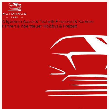
Allgemein
Autos & Technik
Finanzen & Karriere
Fahren & Abenteuer
Hobbys & Freizeit