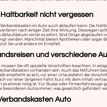
Haltbarkeit nicht vergessen
 Verbandskasten im Auto auch ablaufen kann. Die Haltba
erlieren nach einiger Zeit ihre Wirkung. Deswegen soll
s Ablaufdatum verrät es sofort. Sind Dinge abgelaufen od
sorgt werden. Manchmal bieten Apotheken oder sogar die 
tzt Sie und andere im Ernstfall.
andsreisen und verschiedene A
müssen Sie oft spezielle Vorschriften beachten. In ein
 Verbandskästen vorhanden sein. Auch das Mitführen b
lb empfiehlt es sich, vor einer Urlaubsfahrt die Vorschr
 sich vor einer längeren Fahrt kurz mit dem Inhalt vertr
 es einmal nötig ist. Für Busse oder Firmenfahrzeuge
i besonderen Autos immer, was gesetzlich gefordert wi
 Verbandskasten Auto