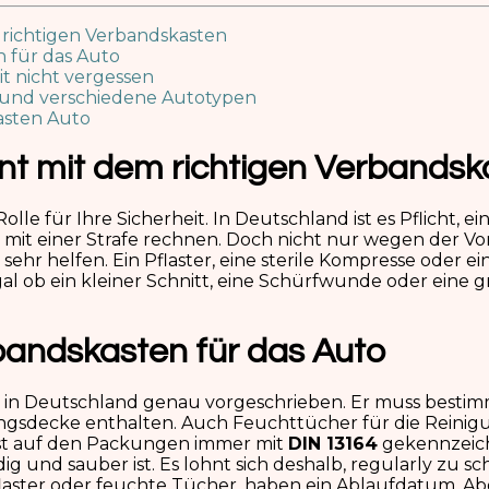
 richtigen Verbandskasten
n für das Auto
t nicht vergessen
n und verschiedene Autotypen
asten Auto
nt mit dem richtigen Verbandsk
olle für Ihre Sicherheit. In Deutschland ist es Pflicht,
it einer Strafe rechnen. Doch nicht nur wegen der Vors
sehr helfen. Ein Pflaster, eine sterile Kompresse oder e
Egal ob ein kleiner Schnitt, eine Schürfwunde oder eine g
rbandskasten für das Auto
t in Deutschland genau vorgeschrieben. Er muss besti
ngsdecke enthalten. Auch Feuchttücher für die Reinig
 ist auf den Packungen immer mit
DIN 13164
gekennzeichn
und sauber ist. Es lohnt sich deshalb, regularly zu scha
 Pflaster oder feuchte Tücher, haben ein Ablaufdatum. A