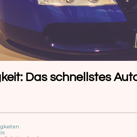
keit: Das schnellstes Aut
igkeiten
os