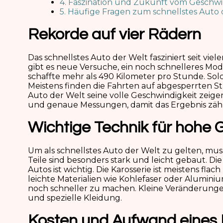
4. Faszination und Zukunft vom Geschwi
5. Häufige Fragen zum schnellstes Auto 
Rekorde auf vier Rädern
Das schnellstes Auto der Welt fasziniert seit v
gibt es neue Versuche, ein noch schnelleres Mo
schaffte mehr als 490 Kilometer pro Stunde. Sol
Meistens finden die Fahrten auf abgesperrten Str
Auto der Welt seine volle Geschwindigkeit zeige
und genaue Messungen, damit das Ergebnis zähl
Wichtige Technik für hohe 
Um als schnellstes Auto der Welt zu gelten, mus
Teile sind besonders stark und leicht gebaut. Di
Autos ist wichtig. Die Karosserie ist meistens fla
leichte Materialien wie Kohlefaser oder Alumin
noch schneller zu machen. Kleine Veränderungen
und spezielle Kleidung.
Kosten und Aufwand eines