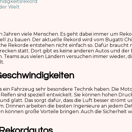
ndigkeitsrekord
der Welt
ielen Jahren viele Menschen. Es geht dabei immer um R
dell zu bauen. Der aktuelle Rekord wird vom Bugatti Ch
che Rekorde entstehen nicht einfach so. Dafür braucht
ecken statt. Dort gibt es keine anderen Autos und der 
n. Teams aus vielen Ländern versuchen immer wieder, di
t.
Geschwindigkeiten
s ein Fahrzeug sehr besondere Technik haben. Die Motor
e Reifen sind speziell entwickelt. Sie können hohen Dr
ch und glatt. Das sorgt dafür, dass die Luft besser ström
ium. Drinnen arbeiten die besten Ingenieure an jedem D
 können große Vorteile bringen. Auch die Sicherheit wi
 Rekordautos