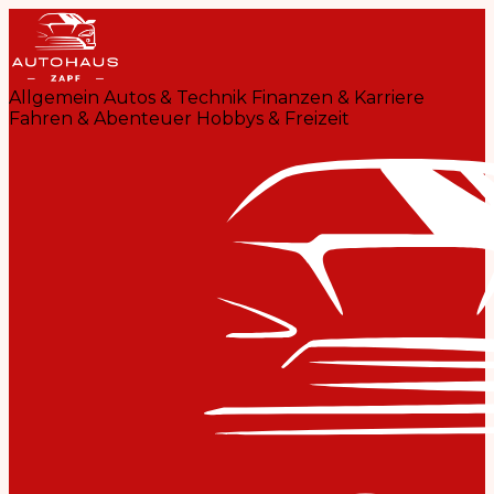
Allgemein
Autos & Technik
Finanzen & Karriere
Fahren & Abenteuer
Hobbys & Freizeit