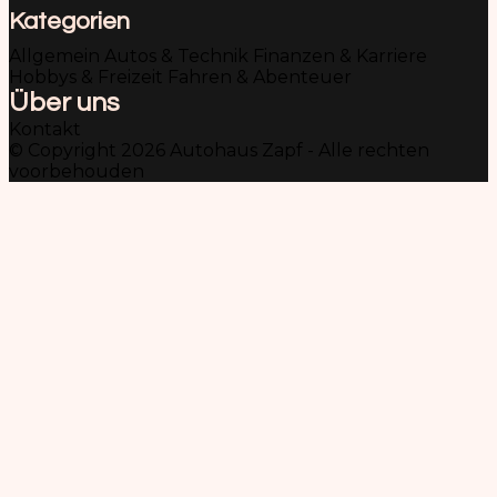
Kategorien
Allgemein
Autos & Technik
Finanzen & Karriere
Hobbys & Freizeit
Fahren & Abenteuer
Über uns
Kontakt
© Copyright 2026 Autohaus Zapf - Alle rechten
voorbehouden